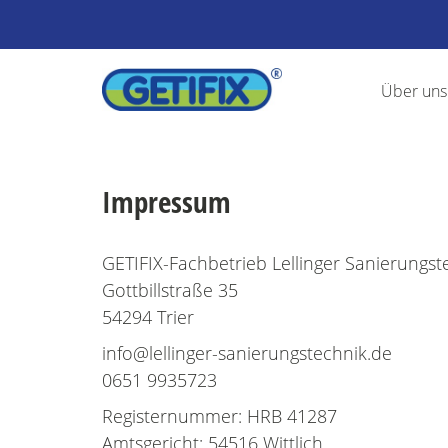
GETIFIX-Fachbetrieb
Über uns
Lellinger
Über uns
GETIFIX-
Sanierungstechnik
Fachbetrieb
GmbH
Lellinger
Impressum
Sanierungstechnik
GmbH
GETIFIX-Fachbetrieb Lellinger Sanierung
Gottbillstraße 35
54294 Trier
info@lellinger-sanierungstechnik.de
0651 9935723
Registernummer: HRB 41287
Amtsgericht: 54516 Wittlich