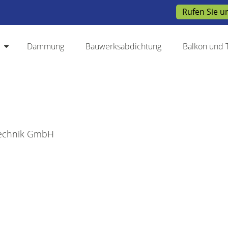
Rufen Sie u
Dämmung
Bauwerksabdichtung
Balkon und 
Dämmung
Bauwerksabdichtung
Balkon und 
stechnik GmbH