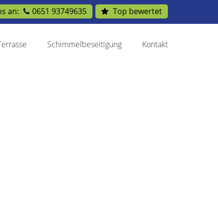
ns an:
0651 93749635
Top bewertet
Terrasse
Schimmelbeseitigung
Kontakt
Terrasse
Schimmelbeseitigung
Kontakt